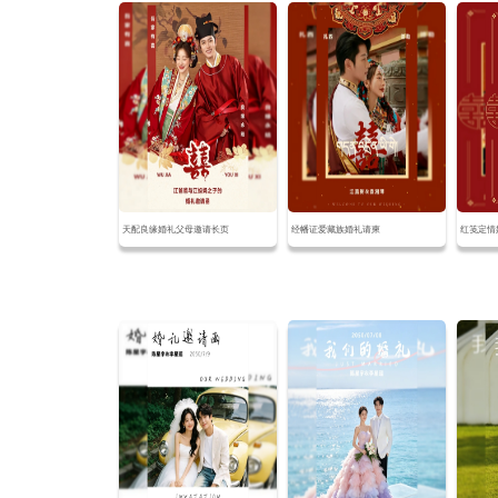
天配良缘婚礼父母邀请长页
经幡证爱藏族婚礼请柬
红笺定情