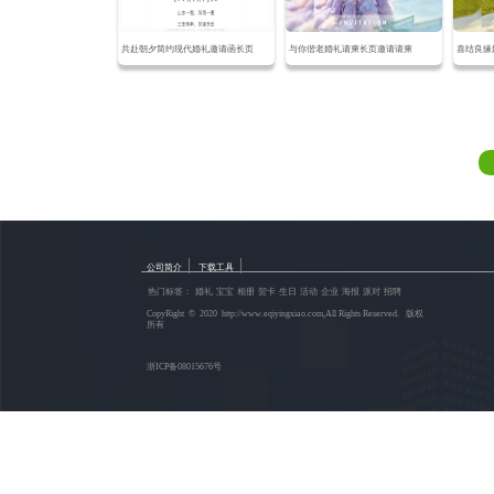
共赴朝夕简约现代婚礼邀请函长页
与你偕老婚礼请柬长页邀请请柬
喜结良缘
|
|
公司简介
下载工具
热门标签：
婚礼
宝宝
相册
贺卡
生日
活动
企业
海报
派对
招聘
CopyRight © 2020 http://www.eqiyingxiao.com,All Rights Reserved. 版权
所有
浙ICP备08015676号