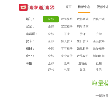
首页
模板中心
视频中
婚礼：
全部
时尚简约
欧韩西式
古典中式
宝宝：
全部
宝宝相册
周年请柬
邀请函：
全部
开业
乔迁
升学
贺卡：
全部
情人贺卡
生日贺卡
圣诞贺年
相册：
全部
宝宝相册
婚礼相册
旅游相册
企业：
全部
企业宣传
产品介绍
活动促销
海报：
全部
微商
邀请函
促销
证书
电商
媒体
生活
海量
一键制