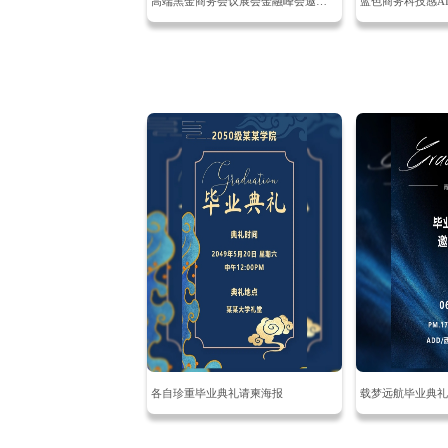
高端黑金商务会议展会金融峰会邀请函海报
各自珍重毕业典礼请柬海报
载梦远航毕业典礼