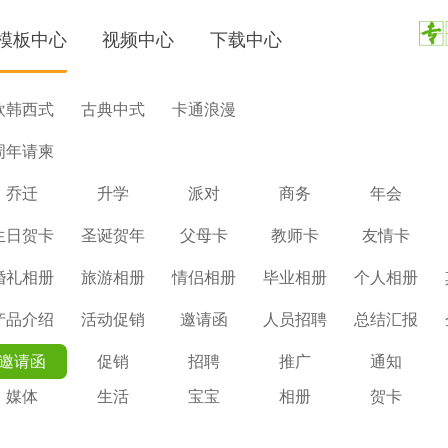
模板中心
视频中心
下载中心
欧韩西式
古典中式
卡通浪漫
周年请柬
乔迁
升学
派对
商务
年会
生日贺卡
圣诞贺年
父母卡
教师卡
友情卡
婚礼相册
旅游相册
情侣相册
毕业相册
个人相册
产品介绍
活动促销
邀请函
人员招聘
总结汇报
邀请函
促销
招聘
推广
通知
媒体
生活
宝宝
相册
贺卡