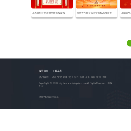
高考喜报红色喜报学校喜报发布
创意大气红金风企业喜报战报宣传
|
|
公司简介
下载工具
热门标签：
婚礼
宝宝
相册
贺卡
生日
活动
企业
海报
派对
招聘
CopyRight © 2020 http://www.eqiyingxiao.com,All Rights Reserved. 版权
所有
浙ICP备08015676号