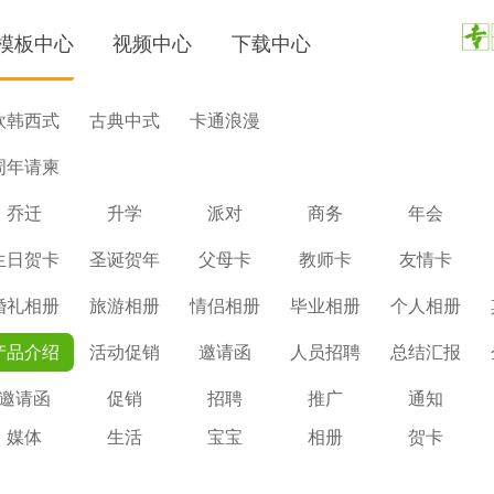
模板中心
视频中心
下载中心
欧韩西式
古典中式
卡通浪漫
周年请柬
乔迁
升学
派对
商务
年会
生日贺卡
圣诞贺年
父母卡
教师卡
友情卡
婚礼相册
旅游相册
情侣相册
毕业相册
个人相册
产品介绍
活动促销
邀请函
人员招聘
总结汇报
邀请函
促销
招聘
推广
通知
媒体
生活
宝宝
相册
贺卡