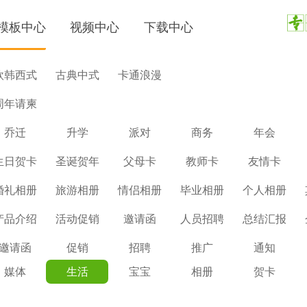
模板中心
视频中心
下载中心
欧韩西式
古典中式
卡通浪漫
周年请柬
乔迁
升学
派对
商务
年会
生日贺卡
圣诞贺年
父母卡
教师卡
友情卡
婚礼相册
旅游相册
情侣相册
毕业相册
个人相册
产品介绍
活动促销
邀请函
人员招聘
总结汇报
邀请函
促销
招聘
推广
通知
媒体
生活
宝宝
相册
贺卡